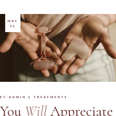
MAY
31
ET-ADMIN
TREATMENTS
You
Will
Appreciate